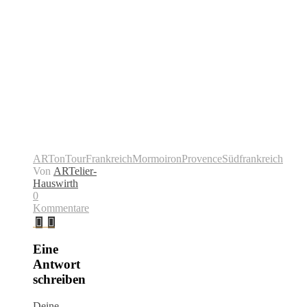
ARTonTour
Frankreich
Mormoiron
Provence
Südfrankreich
Von
ARTelier-
Hauswirth
0
Kommentare
Eine
Antwort
schreiben
Deine