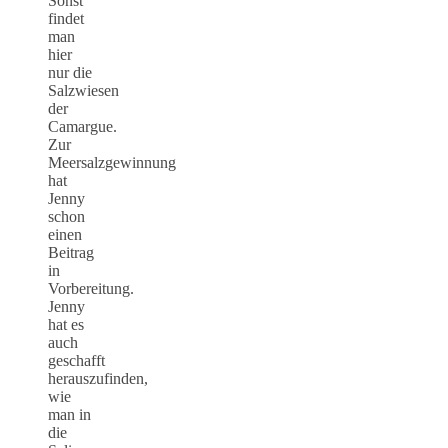
Sonst
findet
man
hier
nur die
Salzwiesen
der
Camargue.
Zur
Meersalzgewinnung
hat
Jenny
schon
einen
Beitrag
in
Vorbereitung.
Jenny
hat es
auch
geschafft
herauszufinden,
wie
man in
die