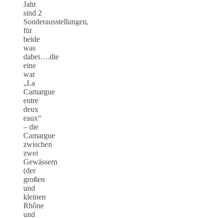
Jahr
sind 2
Sonderausstellungen,
für
beide
was
dabei….die
eine
war
„La
Camargue
entre
deux
eaux“
– die
Camargue
zwischen
zwei
Gewässern
(der
großen
und
kleinen
Rhône
und