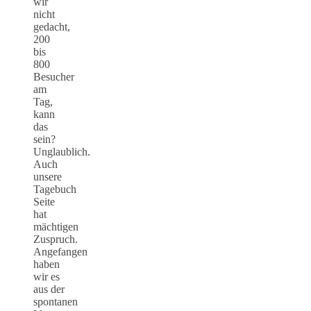
wir
nicht
gedacht,
200
bis
800
Besucher
am
Tag,
kann
das
sein?
Unglaublich.
Auch
unsere
Tagebuch
Seite
hat
mächtigen
Zuspruch.
Angefangen
haben
wir es
aus der
spontanen