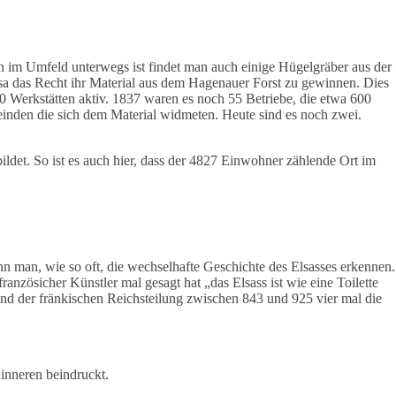
n im Umfeld unterwegs ist findet man auch einige Hügelgräber aus der
ssa das Recht ihr Material aus dem Hagenauer Forst zu gewinnen. Dies
10 Werkstätten aktiv. 1837 waren es noch 55 Betriebe, die etwa 600
inden die sich dem Material widmeten. Heute sind es noch zwei.
ldet. So ist es auch hier, dass der 4827 Einwohner zählende Ort im
nn man, wie so oft, die wechselhafte Geschichte des Elsasses erkennen.
französicher Künstler mal gesagt hat „das Elsass ist wie eine Toilette
end der fränkischen Reichsteilung zwischen 843 und 925 vier mal die
inneren beindruckt.