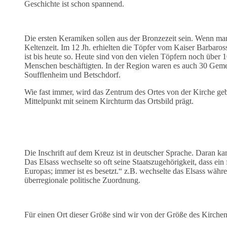
Geschichte ist schon spannend.
Die ersten Keramiken sollen aus der Bronzezeit sein. Wenn ma
Keltenzeit. Im 12 Jh. erhielten die Töpfer vom Kaiser Barbaro
ist bis heute so. Heute sind von den vielen Töpfern noch über 
Menschen beschäftigten. In der Region waren es auch 30 Geme
Soufflenheim und Betschdorf.
Wie fast immer, wird das Zentrum des Ortes von der Kirche gebi
Mittelpunkt mit seinem Kirchturm das Ortsbild prägt.
Die Inschrift auf dem Kreuz ist in deutscher Sprache. Daran ka
Das Elsass wechselte so oft seine Staatszugehörigkeit, dass ein 
Europas; immer ist es besetzt.“ z.B. wechselte das Elsass währ
überregionale politische Zuordnung.
Für einen Ort dieser Größe sind wir von der Größe des Kirchen