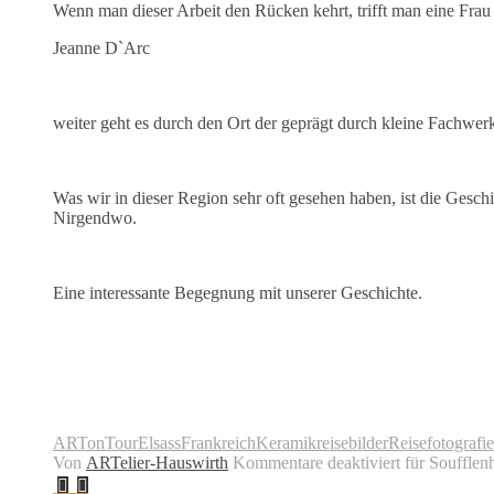
Wenn man dieser Arbeit den Rücken kehrt, trifft man eine Frau d
Jeanne D`Arc
weiter geht es durch den Ort der geprägt durch kleine Fachwer
Was wir in dieser Region sehr oft gesehen haben, ist die Gesc
Nirgendwo.
Eine interessante Begegnung mit unserer Geschichte.
ARTonTour
Elsass
Frankreich
Keramik
reisebilder
Reisefotografie
Von
ARTelier-Hauswirth
Kommentare deaktiviert
für Soufflen