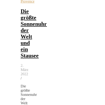
Provence
Die
größte
Sonnenuhr
der
Welt
und
ein
Stausee
2.
März
2022
/
Die
größte
Sonnenuhr
der
Welt