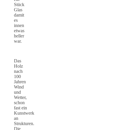
Stück
Glas
damit
es
innen
etwas
heller
war.
Das
Holz
nach
100
Jahren
Wind
und
Wetter,
schon
fast ein
Kunstwerk
an
Strukturen.
Die