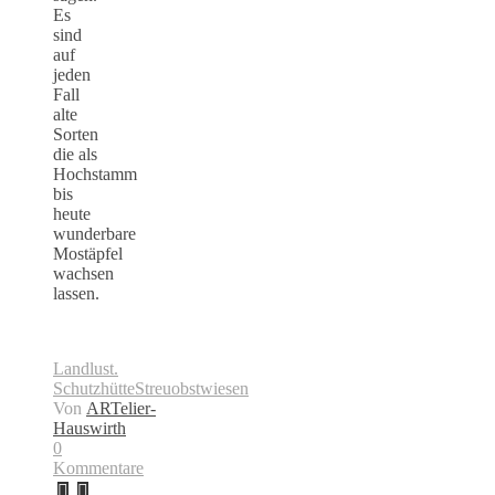
Es
sind
auf
jeden
Fall
alte
Sorten
die als
Hochstamm
bis
heute
wunderbare
Mostäpfel
wachsen
lassen.
Landlust.
Schutzhütte
Streuobstwiesen
Von
ARTelier-
Hauswirth
0
Kommentare