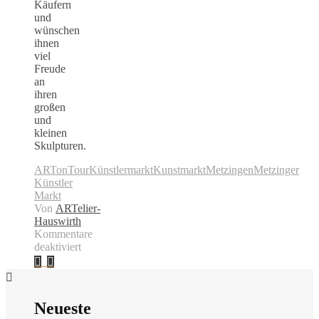
Käufern
und
wünschen
ihnen
viel
Freude
an
ihren
großen
und
kleinen
Skulpturen.
ARTonTour
Künstlermarkt
Kunstmarkt
Metzingen
Metzinger
Künstler
Markt
Von
ARTelier-
Hauswirth
Kommentare
deaktiviert
für
Kunstmarkt
Metzingen
Neueste