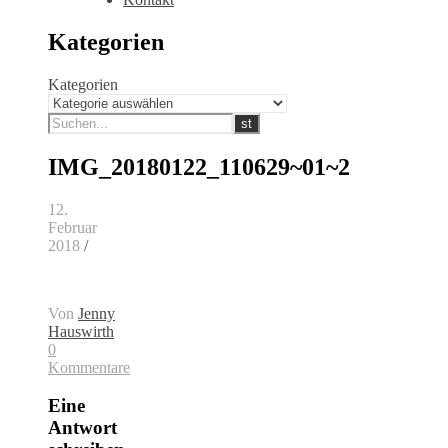
Kategorien
Kategorien
IMG_20180122_110629~01~2
12.
Februar
2018
/
Von
Jenny
Hauswirth
0
Kommentare
Eine
Antwort