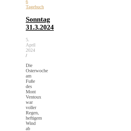
6
Tagebuch
Sonntag
31.3.2024
5.
April
2024
/
Die
Osterwoche
am
Fuße
des
Mont
Ventoux
war
voller
Regen,
heftigem
Wind
ab