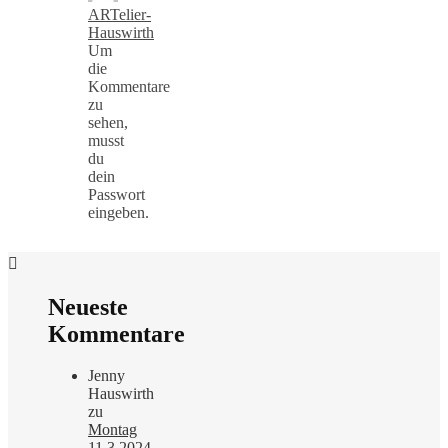
ARTelier-
Hauswirth
Um
die
Kommentare
zu
sehen,
musst
du
dein
Passwort
eingeben.
Neueste
Kommentare
Jenny
Hauswirth
zu
Montag
11.3.2024