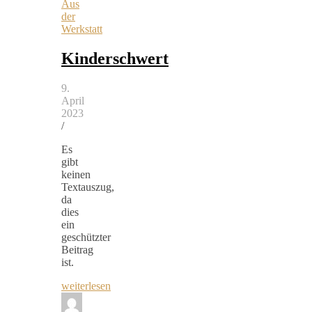
Aus
der
Werkstatt
Kinderschwert
9.
April
2023
/
Es
gibt
keinen
Textauszug,
da
dies
ein
geschützter
Beitrag
ist.
weiterlesen