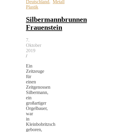
Deutschland
,
Metall
Plastik
Silbermannbrunnen
Frauenstein
7.
Oktober
2019
/
Ein
Zeitzeuge
für
einen
Zeitgenossen
Silbermann,
ein
großartiger
Orgelbauer,
war
in
Kleinbobritzsch
geboren,