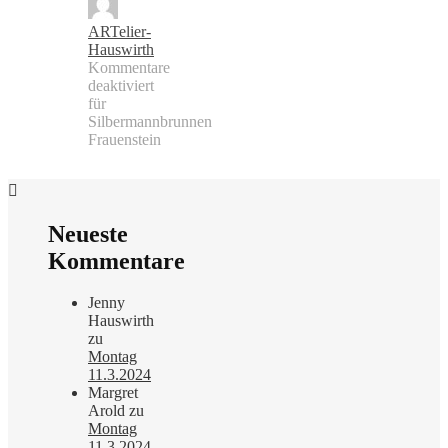
ARTelier-
Hauswirth
Kommentare
deaktiviert
für
Silbermannbrunnen
Frauenstein
Neueste
Kommentare
Jenny
Hauswirth
zu
Montag
11.3.2024
Margret
Arold
zu
Montag
11.3.2024