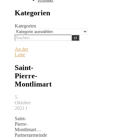
Kategorien
Kategorien
An der
Loire
Saint-
Pierre-
Montlimart
5.
Oktober
2021
/
Saint-
Pierre-
Montlimart…
Partnergemeinde