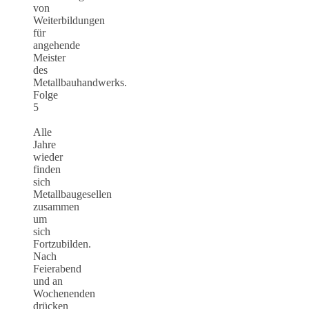
von
Weiterbildungen
für
angehende
Meister
des
Metallbauhandwerks.
Folge
5
Alle
Jahre
wieder
finden
sich
Metallbaugesellen
zusammen
um
sich
Fortzubilden.
Nach
Feierabend
und an
Wochenenden
drücken