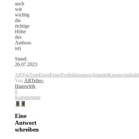
auch
wie
wichtig
die
richtige
Höhe
des
Amboss
ist)
Stand:
26.07.2023
ARTonTour
Eisen
Feuer
Fortbildung
geschmiedet
Kunstschmiede
Von
ARTelier-
Hauswirth
0
Kommentare
Eine
Antwort
schreiben