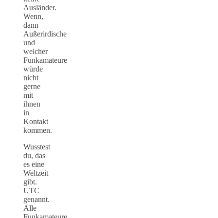
Ausländer.
Wenn,
dann
Außerirdische
und
welcher
Funkamateure
würde
nicht
gerne
mit
ihnen
in
Kontakt
kommen.
Wusstest
du, das
es eine
Weltzeit
gibt.
UTC
genannt.
Alle
Funkamateure