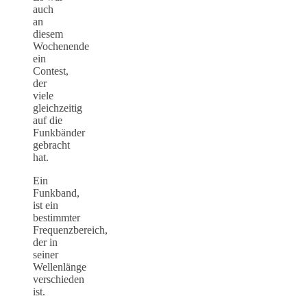
auch
an
diesem
Wochenende
ein
Contest,
der
viele
gleichzeitig
auf die
Funkbänder
gebracht
hat.
Ein
Funkband,
ist ein
bestimmter
Frequenzbereich,
der in
seiner
Wellenlänge
verschieden
ist.