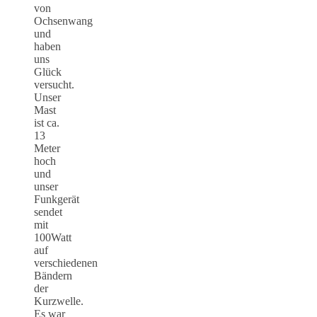
von
Ochsenwang
und
haben
uns
Glück
versucht.
Unser
Mast
ist ca.
13
Meter
hoch
und
unser
Funkgerät
sendet
mit
100Watt
auf
verschiedenen
Bändern
der
Kurzwelle.
Es war