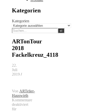
Kategorien
Kategorien
ARTonTour
2018
Fackelkreuz_4118
22.
Juli
2019
/
Von
ARTelier-
Hauswirth
Kommentare
deaktiviert
für