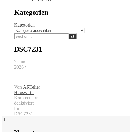
Kategorien
Kategorien
DSC7231
3. Juni
2026
/
Von
ARTelier-
Hauswirth
Kommentare
deaktiviert
für
DSC7231