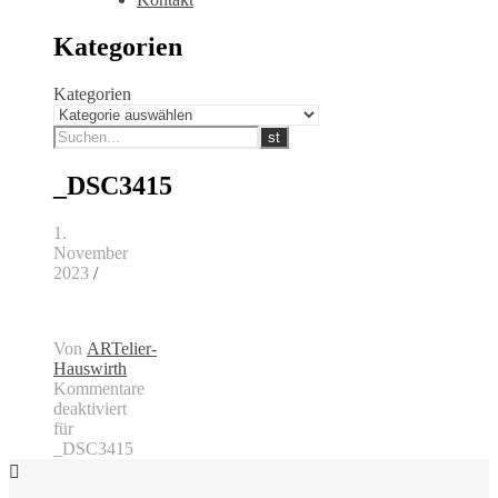
Kategorien
Kategorien
_DSC3415
1.
November
2023
/
Von
ARTelier-
Hauswirth
Kommentare
deaktiviert
für
_DSC3415