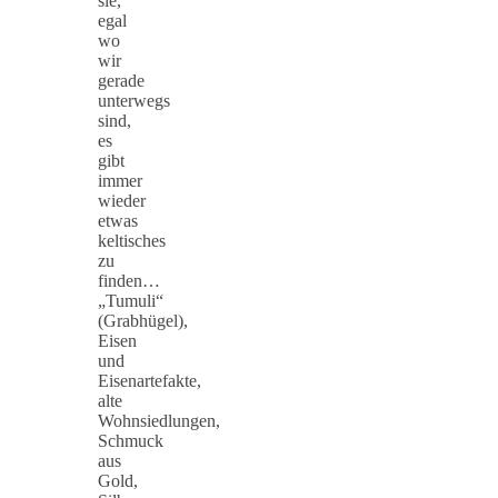
sie,
egal
wo
wir
gerade
unterwegs
sind,
es
gibt
immer
wieder
etwas
keltisches
zu
finden…
„Tumuli“
(Grabhügel),
Eisen
und
Eisenartefakte,
alte
Wohnsiedlungen,
Schmuck
aus
Gold,