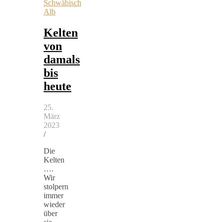
Schwäbisch
Alb
Kelten
von
damals
bis
heute
25.
März
2023
/
Die
Kelten
….
Wir
stolpern
immer
wieder
über