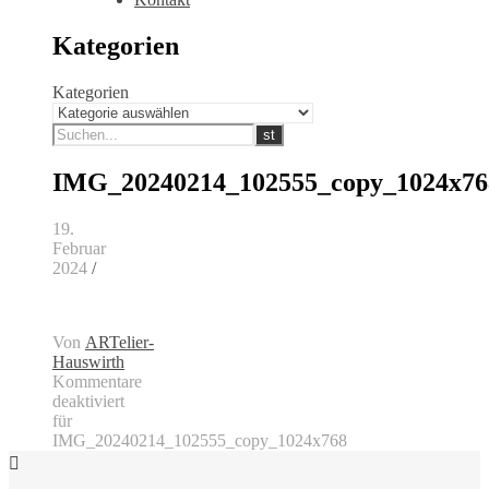
Kategorien
Kategorien
IMG_20240214_102555_copy_1024x76
19.
Februar
2024
/
Von
ARTelier-
Hauswirth
Kommentare
deaktiviert
für
IMG_20240214_102555_copy_1024x768