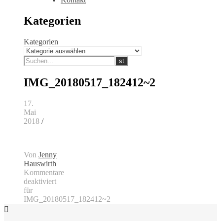
Kategorien
Kategorien
IMG_20180517_182412~2
17.
Mai
2018
/
Von
Jenny
Hauswirth
Kommentare
deaktiviert
für
IMG_20180517_182412~2