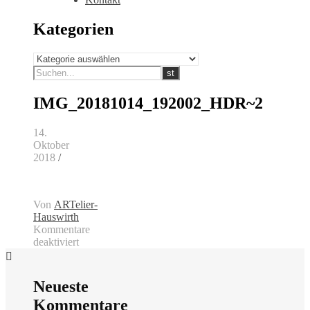
Kategorien
Kategorien
IMG_20181014_192002_HDR~2
14.
Oktober
2018
/
Von
ARTelier-
Hauswirth
Kommentare
deaktiviert
für
IMG_20181014_192002_HDR~2
Neueste
Kommentare