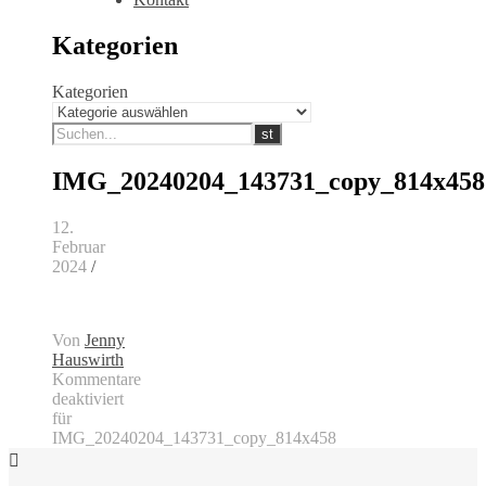
Kategorien
Kategorien
IMG_20240204_143731_copy_814x458
12.
Februar
2024
/
Von
Jenny
Hauswirth
Kommentare
deaktiviert
für
IMG_20240204_143731_copy_814x458