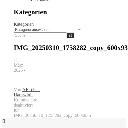
Kategorien
Kategorien
IMG_20250310_1758282_copy_600x93
11.
März
2025
/
Von
ARTelier-
Hauswirth
Kommentare
deaktiviert
für
IMG_20250310_1758282_copy_600x936