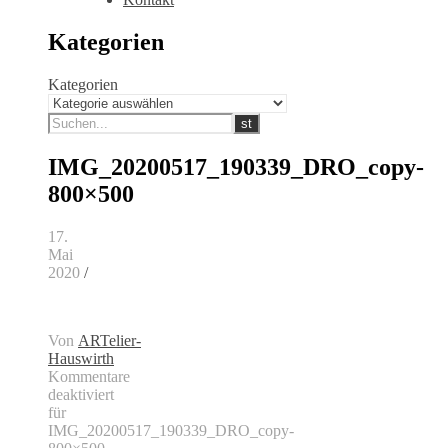
Kategorien
Kategorien
IMG_20200517_190339_DRO_copy-
800×500
17.
Mai
2020
/
Von
ARTelier-
Hauswirth
Kommentare
deaktiviert
für
IMG_20200517_190339_DRO_copy-