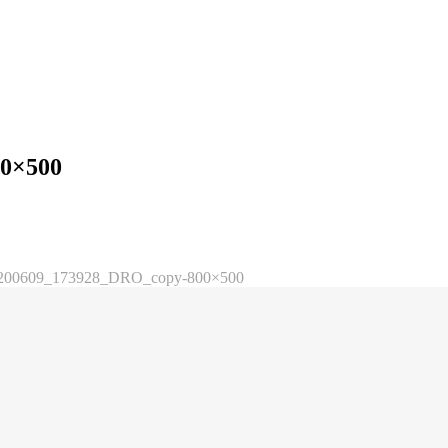
0×500
200609_173928_DRO_copy-800×500